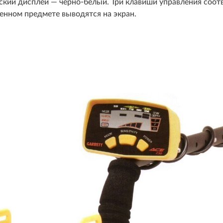
ий дисплей — черно-белый. Три клавиши управления соотве
енном предмете выводятся на экран.