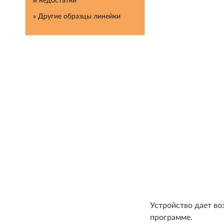
и недостатки
» Другие образцы линейки
Устройство дает во
программе.