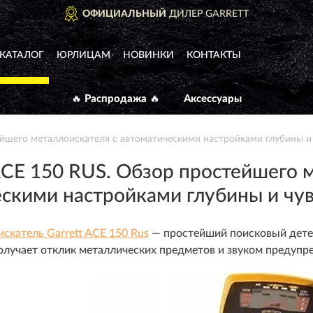
ФИЦИАЛЬНЫЙ
ДИЛЕР GARRETT
КАТАЛОГ
ЮРЛИЦАМ
НОВИНКИ
КОНТАКТЫ
🔥 Распродажа 🔥
Аксессуары
йшего металлоискателя с автоматическими настройками глубины и
E 150 RUS. Обзор простейшего м
скими настройками глубины и чу
скатель Garrett ACE 150 Rus
— простейший поисковый дете
олучает отклик металлических предметов и звуком предупр