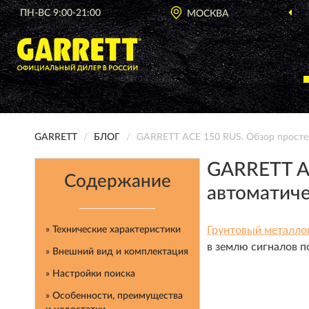
ПН-ВС 9:00-21:00
МОСКВА
О
GARRETT
БЛОГ
GARRETT ACE 150 RUS. Обзор просте
GARRETT AC
Содержание
автоматиче
» Технические характеристики
Грунтовый металлои
в землю сигналов п
» Внешний вид и комплектация
» Настройки поиска
» Особенности, преимущества