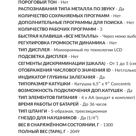
ПОРОГОВЫЙ ТОН
- Нет
РАСПОЗНАВАНИЯ ТИПА МЕТАЛЛА ПО ЗВУКУ
- Да
КОЛИЧЕСТВО СОХРАНЯЕМЫХ ПРОГРАММ
- Нет
ДОПОЛНИТЕЛЬНЫЕ ПРОГРАММЫ ДЛЯ ПОИСКА
- Нет
КОЛИЧЕСТВО РАБОЧИХ ПРОГРАММ
- 3
БЫСТРАЯ КЛАВИША «ВСЕ МЕТАЛЛЫ»
- Через меню выб
РЕГУЛИРОВКА ГРОМКОСТИ ДИНАМИКА
- Нет
ТИП ДИСПЛЕЯ
- Монохромный по технологии LCD
ПОДСВЕТКА ДИСПЛЕЯ
- Нет
СЕГМЕНТЫ ДИСКРИМИНАЦИИ (ШКАЛА)
- От 1 до 5 (с
ОТОБРАЖЕНИЯ ЧИСЛОВОГО ЗНАЧЕНИЯ ID
- Нет,тольк
ИНДИКАТОР ГЛУБИНЫ ЗАЛЕГАНИЯ
- Да
ТИПОРАЗМЕР КАТУШКИ
- Катушка 6,5″ х 9″ Concentric
ВОЗМОЖНОСТЬ ПОДКЛЮЧЕНИЯ ДОП.КАТУШЕК
- Да
ТИП ЭЛЕМЕНТОВ ПИТАНИЯ
- 4 х AA (входят в комплект)
ВРЕМЯ РАБОТЫ ОТ БАТАРЕЙ
- До 36 часов
ТИП ШТАНГИ
- S-образная, трехсекционная
ГНЕЗДО ДЛЯ НАУШНИКОВ
- Да (1/4″)
ВЕС В СНАРЯЖЁННОМ СОСТОЯНИИ, Г
-
1300
ПОЛНЫЙ ВЕС (ТАРА), Г
- 2049