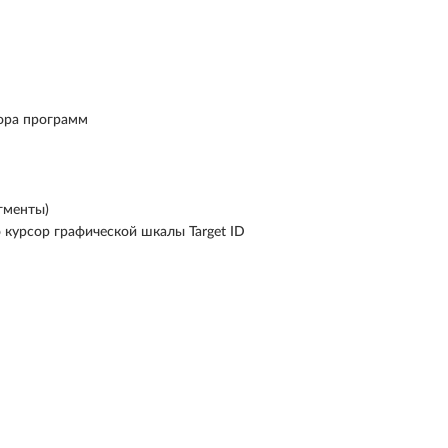
ора программ
егменты)
о курсор графической шкалы Target ID