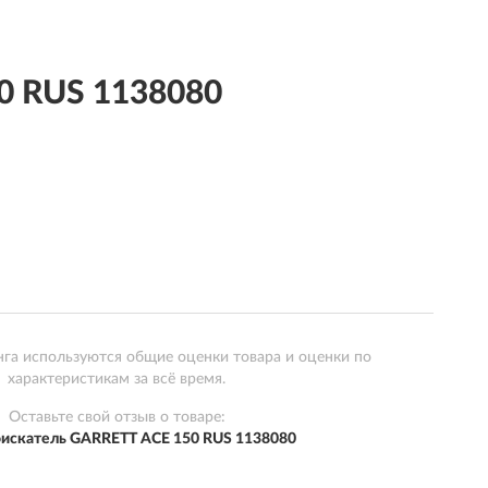
0 RUS 1138080
нга используются общие оценки товара и оценки по
характеристикам за всё время.
Оставьте свой отзыв о товаре:
искатель GARRETT ACE 150 RUS 1138080