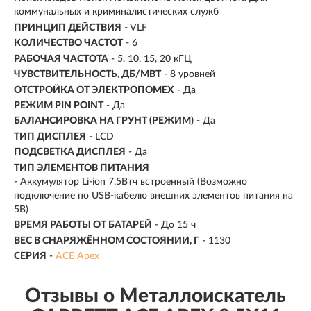
коммунальных и криминалистических служб
ПРИНЦИП ДЕЙСТВИЯ
- VLF
КОЛИЧЕСТВО ЧАСТОТ
- 6
РАБОЧАЯ ЧАСТОТА
-
5, 10, 15, 20 кГЦ
ЧУВСТВИТЕЛЬНОСТЬ, ДБ/МВТ
- 8 уровней
ОТСТРОЙКА ОТ ЭЛЕКТРОПОМЕХ
- Да
РЕЖИМ PIN POINT
- Да
БАЛАНСИРОВКА НА ГРУНТ (РЕЖИМ)
- Да
ТИП ДИСПЛЕЯ
- LCD
ПОДСВЕТКА ДИСПЛЕЯ
- Да
ТИП ЭЛЕМЕНТОВ ПИТАНИЯ
- Аккумулятор Li-ion 7.5Втч встроенный (Возможно
подключение по USB-кабелю внешних элементов питания на
5В)
ВРЕМЯ РАБОТЫ ОТ БАТАРЕЙ
- До 15 ч
ВЕС В СНАРЯЖЁННОМ СОСТОЯНИИ, Г
-
1130
СЕРИЯ
-
ACE Apex
Отзывы о Металлоискатель