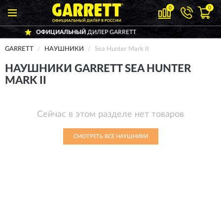
0
0
ОФИЦИАЛЬНЫЙ
ДИЛЕР GARRETT
Д
GARRETT
НАУШНИКИ
Sea Hunter Mark II
НАУШНИКИ GARRETT SEA HUNTER
MARK II
Сейчас в этом разделе нет товаров
СМОТРЕТЬ ВСЕ НАУШНИКИ